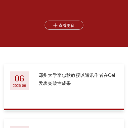
称性，实现库介导非互易耦合的指数级增强，首次揭示了压缩资源
只有在破坏系统对称性时才能真正增强耦合。非互易传输是现代光
信息处理和量子网络中的核心功能，是实现光隔离器、...
查看更多

郑州大学李忠秋教授以通讯作者在Cell
06
发表突破性成果
2026-06