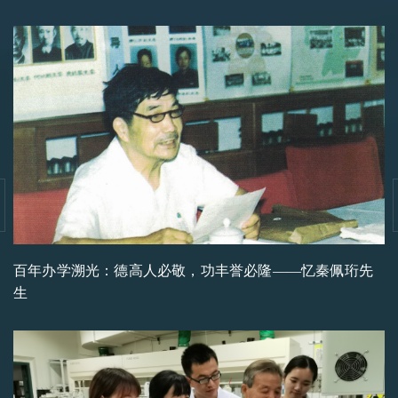
百年办学溯光：德高人必敬，功丰誉必隆——忆秦佩珩先
生