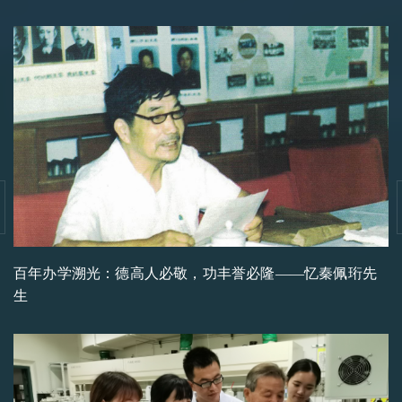
百年办学溯光：德高人必敬，功丰誉必隆——忆秦佩珩先
生