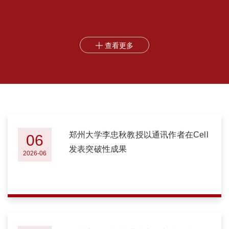
称性，实现库介导非互易耦合的指数级增强，首次揭示了压缩资源
只有在破坏系统对称性时才能真正增强耦合。非互易传输是现代光
信息处理和量子网络中的核心功能，是实现光隔离器、...
查看更多

郑州大学李忠秋教授以通讯作者在Cell
06
发表突破性成果
2026-06