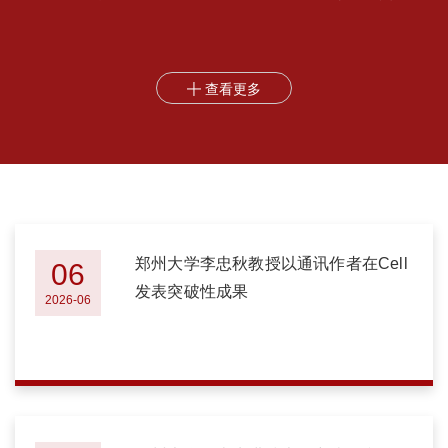
称性，实现库介导非互易耦合的指数级增强，首次揭示了压缩资源
只有在破坏系统对称性时才能真正增强耦合。非互易传输是现代光
信息处理和量子网络中的核心功能，是实现光隔离器、...
查看更多

郑州大学李忠秋教授以通讯作者在Cell
06
发表突破性成果
2026-06