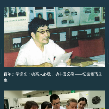
百年办学溯光：德高人必敬，功丰誉必隆——忆秦佩珩先
生