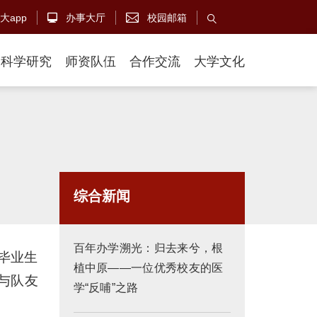
大app
办事大厅
校园邮箱



科学研究
师资队伍
合作交流
大学文化
综合新闻
百年办学溯光：归去来兮，根
业毕业生
植中原——一位优秀校友的医
与队友
学“反哺”之路