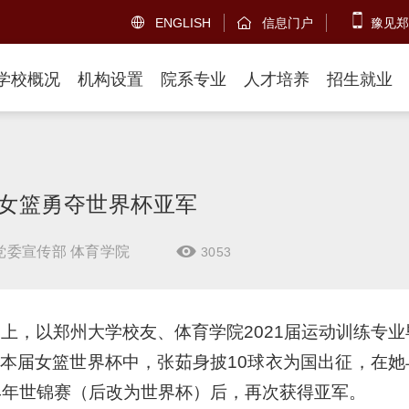
ENGLISH
信息门户
豫见郑


学校概况
机构设置
院系专业
人才培养
招生就业
女篮勇夺世界杯亚军
党委宣传部 体育学院
3053

赛上，以郑州大学校友、体育学院2021届运动训练专
本届女篮世界杯中，张茹身披10球衣为国出征，在她
94年世锦赛（后改为世界杯）后，再次获得亚军。