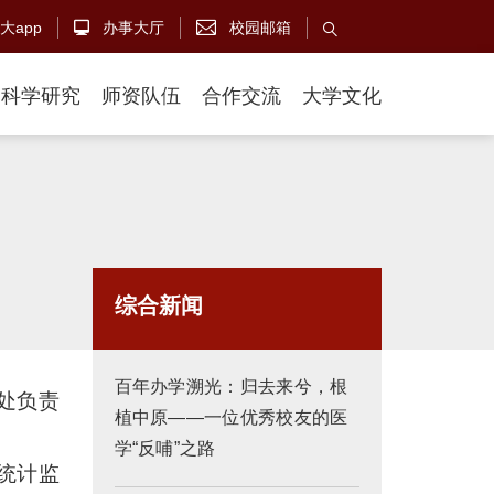
大app
办事大厅
校园邮箱



科学研究
师资队伍
合作交流
大学文化
综合新闻
百年办学溯光：归去来兮，根
处负责
植中原——一位优秀校友的医
学“反哺”之路
统计监