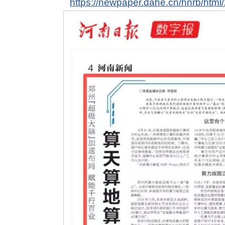
https://newpaper.dahe.cn/hnrb/htm