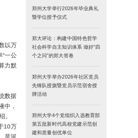
郑州大学举行2026年毕业典礼
暨学位授予仪式
郑大评论：构建中国特色哲学
数以万
社会科学自主知识体系 做好“四
“一公
个之问”的郑大答卷
州算力默
郑州大学举办2026年社区党员
先锋队授旗暨党员示范宿舍授
牌活动
统数据
液中，
郑州大学4个党组织入选教育部
绍。
第五批新时代高校党建示范创
于10万
建和质量创优单位
五，是河