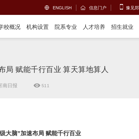
ENGLISH
信息门户
豫见郑


学校概况
机构设置
院系专业
人才培养
招生就业
布局 赋能千行百业 算天算地算人
河南日报
511

超级大脑”加速布局 赋能千行百业