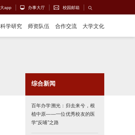
大app
办事大厅
校园邮箱



科学研究
师资队伍
合作交流
大学文化
综合新闻
百年办学溯光：归去来兮，根
植中原——一位优秀校友的医
学“反哺”之路