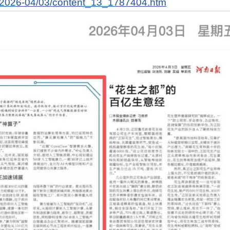
l/2026-04/03/content_13_1787404.htm