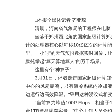
□本报全媒体记者 齐亚琼
清晨，河南省气象局的工程师在电脑
坐落于郑州西北角的国家超级计算郑
计的处理器核心以每秒10亿亿次的计算
里、一小时”的天气预报数据实时回传，让
默托举起“算天算地算人”的万千场景。
这里有个“神算子”
3月31日，记者走进国家超级计算
中心的风扇轰鸣，只有液冷系统内冷却
边运行边高效降温。“采用这种浸没式相变
“当前算力峰值100P Flops，相
台1TB硬盘满存容量。”中心工作人员介