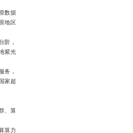
原数据
原地区
元台阶，
地紫光
服务，
国家超
群、算
算算力