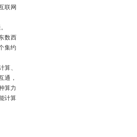
互联网
通。
东数西
个集约
计算、
互通，
种算力
能计算