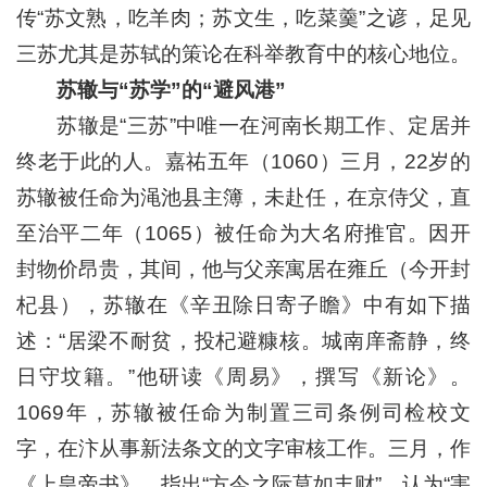
传“苏文熟，吃羊肉；苏文生，吃菜羹”之谚，足见
三苏尤其是苏轼的策论在科举教育中的核心地位。
苏辙与“苏学”的“避风港”
苏辙是“三苏”中唯一在河南长期工作、定居并
终老于此的人。嘉祐五年（1060）三月，22岁的
苏辙被任命为渑池县主簿，未赴任，在京侍父，直
至治平二年（1065）被任命为大名府推官。因开
封物价昂贵，其间，他与父亲寓居在雍丘（今开封
杞县），苏辙在《辛丑除日寄子瞻》中有如下描
述：“居梁不耐贫，投杞避糠核。城南庠斋静，终
日守坟籍。”他研读《周易》，撰写《新论》。
1069年，苏辙被任命为制置三司条例司检校文
字，在汴从事新法条文的文字审核工作。三月，作
《上皇帝书》，指出“方今之际莫如丰财”，认为“害