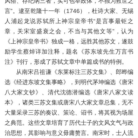
风俗、存纪纲三者，实可包举政体，不独为救世之
言”。逮至乾隆十一年（1746），杜诗大家、无锡
人浦起龙说苏轼所上神宗皇帝书“是言事最钜之
章，关宋室盛衰之会，不当与其他文等”，认为
《上神宗皇帝书》独成一格，远胜其他苏文，遂鼓
励学生蔡焯详加注释，题名《苏东坡先生万言书
注》刊行，形成了苏轼文章中单篇成书的特例。
从南宋吕祖谦《东莱标注三苏文集》、郎晔编
选《经进东坡文集事略》，到明代茅坤编选《唐宋
八大家文钞》、清代沈德潜编选《唐宋八家文读
本》，诸类三苏文集或唐宋八大家文章总集，无不
大量采录三苏的奏议、策论、诏书，将其视为场屋
之典范。这些文章培育了历代士子的文风文气与政
治思想，其影响与意义毋庸赘言。南宋时，士人流