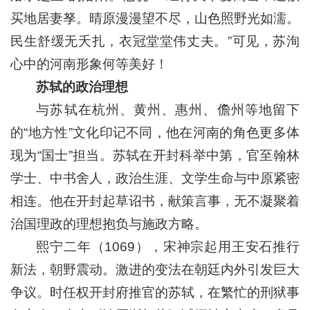
买地居妻孥。晴原漫漫望不尽，山色照野光如濡。
民生舒缓无夭扎，衣冠堂堂伟丈夫。”可见，苏洵
心中的河南形象何等美好！
苏轼的政治理想
与苏轼在杭州、黄州、惠州、儋州等地留下
的“地方性”文化印记不同，他在河南的角色更多体
现为“国士”担当。苏轼在开封科举中第，官至翰林
学士、中书舍人，政治生涯、文学生命与中原紧密
相连。他在开封起草诏书，献策言事，无不凝聚着
治国理政的理想抱负与施政方略。
熙宁二年（1069），宋神宗起用王安石推行
新法，朝野震动。激进的变法在朝廷内外引发巨大
争议。时任权开封府推官的苏轼，在繁忙的刑狱事