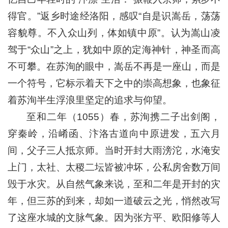
得官。”返乡时途经洛阳，感叹“自是识嵩岳，荡荡
容貌尊。不入众山列，体如镇中原”。认为嵩山凌
驾于“众山”之上，犹如中原的定海神针，神圣而高
不可攀。在苏洵的眼中，嵩岳不再是一座山，而是
一个符号，它标示着天下之中的崇高想象，也象征
着苏洵半生浮浪里坚定的追求与仰望。
至和二年（1055）春，苏洵携二子出剑阁，
穿秦岭，沿崤函、汴洛古道向中原进发，五六月
间，父子三人抵京师。当时开封大雨滂沱，水淹安
上门，太社、太稷二坛皆被冲坏，公私房舍数万间
毁于水灾。从自然气象来说，至和二年是开封的灾
年，但三苏的到来，却如一道破云之光，悄然改写
了这座水城的文脉气象。因为张方平、欧阳修等人