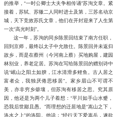
的推举，“一时公卿士大夫争相传诵”苏洵文章。紧
接着，苏轼、苏辙二人同时进士及第，三苏名动京
城，天下竞效苏氏文章，他们在开封迎来了人生第
一次“高光时刻”。
这一年，苏洵的同乡陈景回结束了南方任职，
回到京师，最终以太子中允致仕。陈景回并未返归
故乡，而是在蔡州（今河南上蔡）买地购屋，建园
林别业，养老定居。苏洵在写给陈景回的赠别诗中
说“岷山之阳土如腴，江水清滑多鲤鱼。古人居之
富者众，我独厌倦思移居”。家乡眉山不可谓不
美，亦非穷乡僻壤，但苏洵有移居之思。究其原
因，他还是为两个儿子着想：“平川如手山水蹙，
恐我后世鄙且愚。”而理想的迁居地是“嵩山之下，
洛水之上”的洛阳。他说：“经行天下爱嵩岳，遂欲