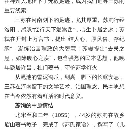
在神州大地留下了无数足迹，成为我们追寻三苏的
重要线索。
三苏在河南刻下的足迹，尤其厚重。苏洵行经
洛阳，感叹“经行天下爱嵩岳”，心生卜居之愿；苏
轼在开封上万言书，提出“结人心、厚风俗、存纪
纲”，凝练治国理政的大智慧；苏辙提出“去民之
患，如除腹心之疾”，包含强烈的民本思想，他晚
年隐居许昌，杜门著书，守护苏学灯火。
从渑池的雪泥鸿爪，到嵩山脚下的长眠安息，
三苏在河南留下的文学艺术、治国理念、民本思想
在当今依然有着鲜活的时代意义。
苏洵的中原情结
北宋至和二年（1055），44岁的苏洵在故乡
眉山著书教子，完成了《苏氏家谱》，撰写了《几