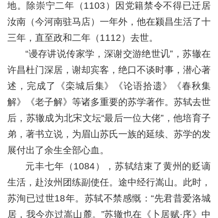
地。除崇宁二年（1103）因党籍禁令不得已迁居
汝南（今河南驻马店）一年外，他在颍昌生活了十
三年，直至政和二年（1112）去世。
“谩存讲说传家学，深谢交游绝世讥”，苏辙在
许昌杜门深居，谢却宾客，绝口不谈时事，潜心著
述，完成了《栾城后集》《论语拾遗》《春秋集
解》《老子解》等诸多重要的苏学著作。苏轼去世
后，苏辙成为北宋文坛“最后一位大佬”，他培育子
弟，著书立说，为眉山苏氏一族的延续、苏学的发
展付出了余生全部心血。
元丰七年（1084），苏轼结束了黄州的贬谪
生活，赴汝州团练副使任。途中经行嵩山。此时，
苏洵已过世18年。苏轼不禁感慨：“先君昔爱洛城
居，我今亦过嵩山麓。”苏辙也在《卜居赋·序》中