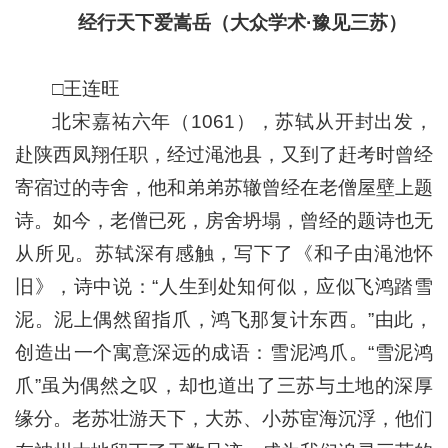
经行天下爱嵩岳（大众学术·豫见三苏）
□王连旺
北宋嘉祐六年（1061），苏轼从开封出发，
赴陕西凤翔任职，经过渑池县，又到了赶考时曾经
寄宿过的寺舍，他和弟弟苏辙曾经在老僧屋壁上题
诗。如今，老僧已死，房舍坍塌，曾经的题诗也无
从所见。苏轼深有感触，写下了《和子由渑池怀
旧》，诗中说：“人生到处知何似，应似飞鸿踏雪
泥。泥上偶然留指爪，鸿飞那复计东西。”由此，
创造出一个寓意深远的成语：雪泥鸿爪。“雪泥鸿
爪”虽为偶然之叹，却也道出了三苏与土地的深厚
缘分。老苏壮游天下，大苏、小苏宦海沉浮，他们