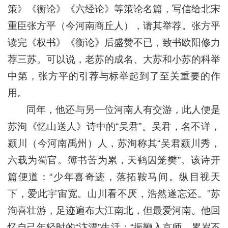
策》《衡论》《六经论》等策论名篇，写信给北宋
重臣张方平（今河南商丘人），请其举荐。张方平
读完《权书》《衡论》后盛赞不已，致书欧阳修力
荐三苏。可以说，老苏的成名、大苏和小苏的科举
中第，张方平的引荐与标举起到了至关重要的作
用。
同年，他还与另一位河南人有交游，此人便是
苏洵《忆山送人》诗中的“吴君”。吴君，名不详，
颍川（今河南禹州）人，苏洵称其“吴君颍川秀，
六载为蜀官。簿书苦为累，天鹤囚笼樊”。该诗开
篇便道：“少年喜奇迹，落拓鞍马间。纵目视天
下，爱此宇宙宽。山川看不厌，浩然遂忘还。”苏
洵喜壮游，足迹遍布大江南北，但最爱河南。他回
忆自己年轻时的“汴漂”生活：“振鞭入京师，累岁不