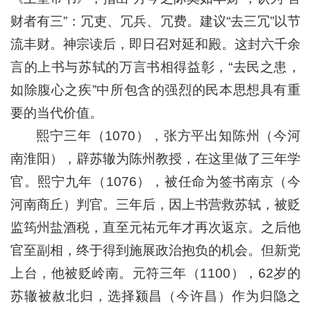
财者有三”：冗吏、冗兵、冗费。建议“去三冗”以节
流丰财。神宗读后，即日召对延和殿。这封六千余
言的上书与苏轼的万言书相得益彰，“去民之患，
如除腹心之疾”中所包含的强烈的民本思想具有重
要的当代价值。
熙宁三年（1070），张方平出知陈州（今河
南淮阳），辟苏辙为陈州教授，在这里做了三年学
官。熙宁九年（1076），被任命为签书南京（今
河南商丘）判官。三年后，因上书营救苏轼，被贬
监筠州盐酒税，直至元祐元年才再次返京。之后他
官至副相，终于得到施展政治抱负的机会。但新党
上台，他被贬岭南。元符三年（1100），62岁的
苏辙被赦北归，选择颍昌（今许昌）作为归隐之