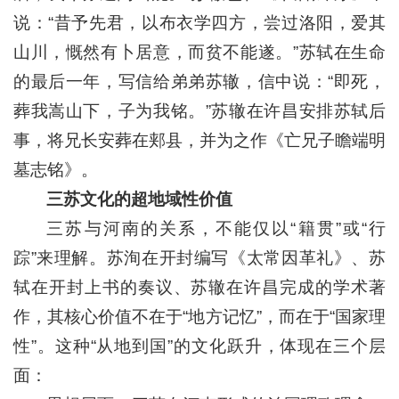
说：“昔予先君，以布衣学四方，尝过洛阳，爱其
山川，慨然有卜居意，而贫不能遂。”苏轼在生命
的最后一年，写信给弟弟苏辙，信中说：“即死，
葬我嵩山下，子为我铭。”苏辙在许昌安排苏轼后
事，将兄长安葬在郏县，并为之作《亡兄子瞻端明
墓志铭》。
三苏文化的超地域性价值
三苏与河南的关系，不能仅以“籍贯”或“行
踪”来理解。苏洵在开封编写《太常因革礼》、苏
轼在开封上书的奏议、苏辙在许昌完成的学术著
作，其核心价值不在于“地方记忆”，而在于“国家理
性”。这种“从地到国”的文化跃升，体现在三个层
面：