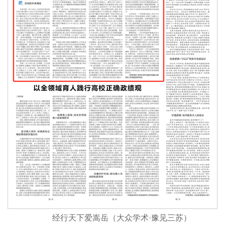
经行天下爱嵩岳（大众学术·豫见三苏）