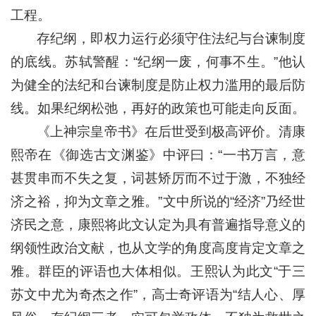
工程。
存纪纲，即权力运行必须守住法纪与台谏制度
的底线。苏轼警醒：“纪纲一废，何事不生。”他认
为健全的法纪和台谏制度是防止权力滥用的最后防
线。如果纪纲松弛，再好的政策也可能走向反面。
《上神宗皇帝书》在后世受到极高评价。清康
熙帝在《御选古文渊鉴》中评曰：“一书万言，意
甚贯串而不失之复，词甚矫厉而不过于激，不独经
济之裕，抑为文章之雅。”文中所说的“经济”乃经世
济民之意，康熙将此文认定为具有普遍指导意义的
纲领性政治文献，也从文学的角度高度肯定文章之
雅。群臣的评语也大体相似。王熙认为此文“于三
苏文中尤为奇杰之作”，高士奇评语为“结人心、厚