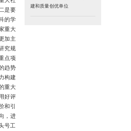
重大社
建和质量创优单位
二是要
科的学
家重大
更加主
研究规
重点项
的趋势
着力构建
的重大
用好评
价和引
向，进
头号工