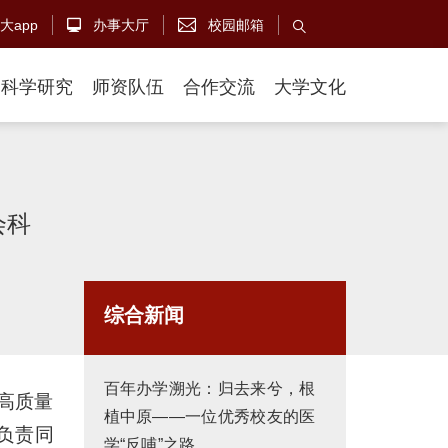
大app
办事大厅
校园邮箱



科学研究
师资队伍
合作交流
大学文化
会科
综合新闻
百年办学溯光：归去来兮，根
学高质量
植中原——一位优秀校友的医
负责同
学“反哺”之路