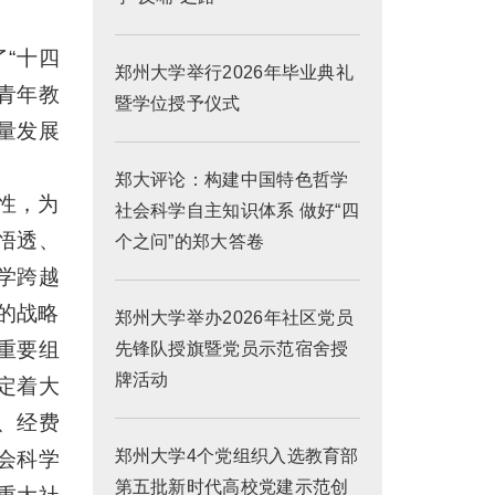
“十四
郑州大学举行2026年毕业典礼
青年教
暨学位授予仪式
质量发展
郑大评论：构建中国特色哲学
性，为
社会科学自主知识体系 做好“四
悟透、
个之问”的郑大答卷
学跨越
的战略
郑州大学举办2026年社区党员
重要组
先锋队授旗暨党员示范宿舍授
牌活动
定着大
、经费
郑州大学4个党组织入选教育部
会科学
第五批新时代高校党建示范创