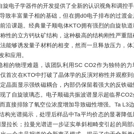
为未来自旋电子学器件的开发提供了全新的认识视角和调控
导致丰富量子相的基础，但在拥d0电子排布的过渡金
前沿课题。经典量子顺电体KTO拥有强烈的自旋轨道
对称性的立方钙钛矿结构，这种极高的结构刚性严重阻
方法能够诱发量子材料的相变，然而一旦释放压力，体
发和应用。
相的物理难题，该团队利用SC CO2作为独特的力
不仅首次在KTO中打破了晶体学的反演对称性并观察到
特定晶面显示强铁磁耦合，内部仍保留着强大的反铁磁
现了自旋玻璃态。电子顺磁共振波谱显示超临界CO2
直接排除了氧空位浓度增加导致磁性增强。Ta L3边
结构光谱揭示，处理后样品中Ta平均价态的显著降低
的明显拉长；拉曼光谱进一步证实单斜相畸变引起的局部