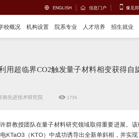
ENGLISH
信息门户
豫见郑


学校概况
机构设置
院系专业
人才培养
招生就业
利用超临界CO2触发量子材料相变获得自
河南先进技术研究院
1735

许群教授团队在量子材料研究领域取得重要进展。该
子顺电KTaO3（KTO）中成功诱导出全新单斜相，并实