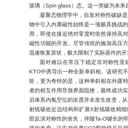
玻璃（Spin glass）态。这一突破
凝聚态物理学中，自发对称性破缺是
物中引入内禀磁性始终是一项极具挑战的
用，即使在接近绝对零度时依然保持高
磁性功能的开发。尽管传统的施加高压
迅速恢复原状，极大限制了实际器件的开
面对难以在常压下稳定非对称性亚稳
KTO中诱导出一种全新单斜相。该研究
矩，更为奇特的是，这种单斜相在外露
者的相互作用导致界面阻挫，最终成功实
后体系内氧空位的浓度并未发生改变，从而
射线吸收近边结构和扩展X射线吸收精细
部反演对称性的丧失，伴随Ta-O键长