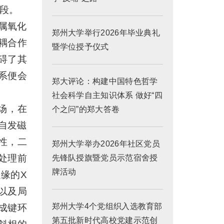
手段。
属氧化
郑州大学举行2026年毕业典礼
耦合作
暨学位授予仪式
碍了其
系便会
郑大评论：构建中国特色哲学
社会科学自主知识体系 做好“四
场，在
个之问”的郑大答卷
自发磁
性，二
郑州大学举办2026年社区党员
处理前
先锋队授旗暨党员示范宿舍授
牌活动
缘的X
以及局
郑州大学4个党组织入选教育部
成键环
第五批新时代高校党建示范创