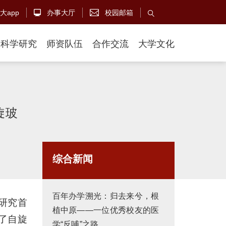
大app
办事大厅
校园邮箱



科学研究
师资队伍
合作交流
大学文化
旋玻
综合新闻
百年办学溯光：归去来兮，根
研究首
植中原——一位优秀校友的医
现了自旋
学“反哺”之路