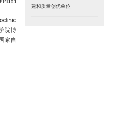
斜相的
建和质量创优单位
clinic
程学院博
国家自