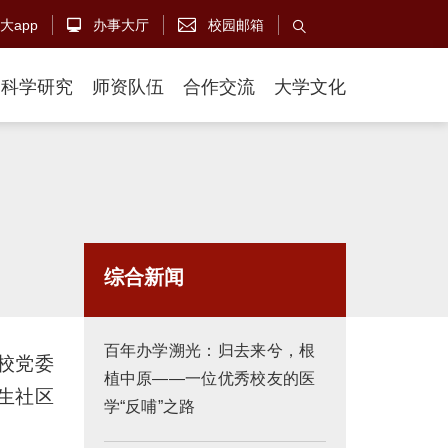
大app
办事大厅
校园邮箱



科学研究
师资队伍
合作交流
大学文化
综合新闻
百年办学溯光：归去来兮，根
校党委
植中原——一位优秀校友的医
生社区
学“反哺”之路