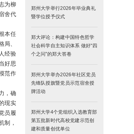
志为柳
郑州大学举行2026年毕业典礼
宿舍代
暨学位授予仪式
根本任
郑大评论：构建中国特色哲学
格局、
社会科学自主知识体系 做好“四
人经验
个之问”的郑大答卷
当好思
模范作
郑州大学举办2026年社区党员
先锋队授旗暨党员示范宿舍授
牌活动
力，确
的现实
郑州大学4个党组织入选教育部
党员履
第五批新时代高校党建示范创
机制，
建和质量创优单位