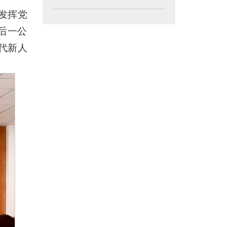
发挥党
后一公
代新人