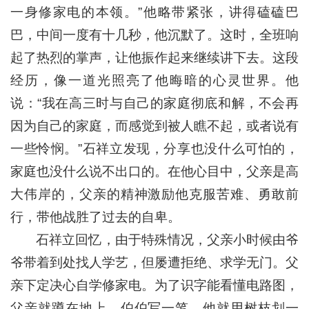
一身修家电的本领。”他略带紧张，讲得磕磕巴
巴，中间一度有十几秒，他沉默了。这时，全班响
起了热烈的掌声，让他振作起来继续讲下去。这段
经历，像一道光照亮了他晦暗的心灵世界。他
说：“我在高三时与自己的家庭彻底和解，不会再
因为自己的家庭，而感觉到被人瞧不起，或者说有
一些怜悯。”石祥立发现，分享也没什么可怕的，
家庭也没什么说不出口的。在他心目中，父亲是高
大伟岸的，父亲的精神激励他克服苦难、勇敢前
行，带他战胜了过去的自卑。
石祥立回忆，由于特殊情况，父亲小时候由爷
爷带着到处找人学艺，但屡遭拒绝、求学无门。父
亲下定决心自学修家电。为了识字能看懂电路图，
父亲就蹲在地上，伯伯写一笔，他就用树枝划一