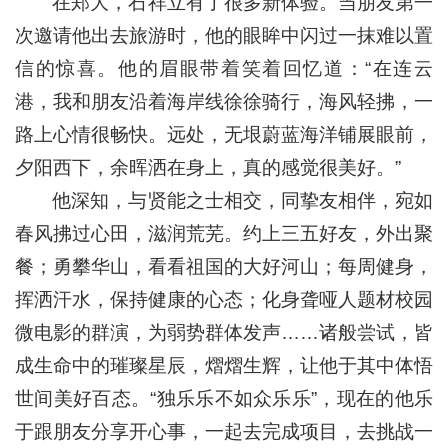
在郑大，石祥立有了很多新体验。当朋友第一
次邀请他出去旅游时，他的眼眸中闪过一抹难以置
信的惊喜。他的眉眼带着笑着回忆道：“在连云
港，我和朋友沿着海岸线徐徐骑行，海风轻拂，一
路上心情很畅快。远处，无垠蔚蓝海洋铺展眼前，
夕阳西下，余晖洒在身上，真的感觉很美好。”
他深知，与贤能之士相交，同挚友相伴，宛如
春风拂过心田，滋润荒芜。约上三五好友，外出聚
餐；勇攀华山，看看祖国的大好河山；每周健身，
挥洒汗水，保持健康的心态；化身聋哑人题材校园
微电影的群演，为弱势群体发声……诸般尝试，皆
成生命中的璀璨星辰，熠熠生辉，让他于其中体悟
世间美好百态。“独乐乐不如众乐乐”，现在的他乐
于跟朋友分享开心事，一起去完成项目，去挑战一