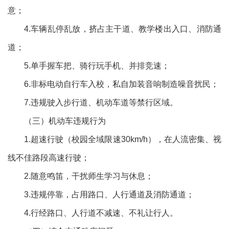
意；
4.车辆乱停乱放，挤占主干道、教学楼出入口、消防通
道；
5.单手握车把、骑行玩手机、并排竞速；
6.非标电动自行车入校，私自加装音响制造噪音扰民；
7.违规驶入步行道、机动车道等禁行区域。
（三）机动车违规行为
1.超速行驶（校园全域限速30km/h），在人流密集、视
线不佳路段高速行驶；
2.随意鸣笛，干扰师生学习与休息；
3.违规停靠，占用路口、人行通道及消防通道；
4.行经路口、人行道不减速、不礼让行人。