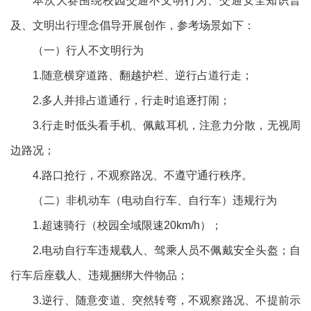
本次大赛围绕校园交通不文明行为、交通安全知识普
及、文明出行理念倡导开展创作，参考场景如下：
（一）行人不文明行为
1.随意横穿道路、翻越护栏、逆行占道行走；
2.多人并排占道通行，行走时追逐打闹；
3.行走时低头看手机、佩戴耳机，注意力分散，无视周
边路况；
4.路口抢行，不观察路况、不遵守通行秩序。
（二）非机动车（电动自行车、自行车）违规行为
1.超速骑行（校园全域限速20km/h）；
2.电动自行车违规载人、驾乘人员不佩戴安全头盔；自
行车后座载人、违规捆绑大件物品；
3.逆行、随意变道、突然转弯，不观察路况、不提前示