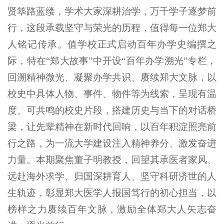
贤筚路蓝缕，学术大家深耕治学，万千学子逐梦前
行，这段承载坚守与荣光的历程，值得每一位郑大
人铭记传承。值学校正式启动百年办学史编撰之
际，特在“郑大故事”中开设“百年办学溯光”专栏，
回溯精神微光、凝聚办学共识、赓续郑大文脉，以
校史中具体人物、事件、物件等为线索，呈现有温
度、可共鸣的校史片段，搭建历史与当下的对话桥
梁，让先辈精神在新时代回响，以百年积淀照亮前
行之路，为一流大学建设注入精神养分、激发奋进
力量。本期聚焦董子明教授，回望其承医者家风、
远赴海外求学、归国深耕育人、坚守科研济世的人
生轨迹，彰显郑大医学人报国笃行的初心担当，以
榜样之力赓续百年文脉，激励全体郑大人矢志奋