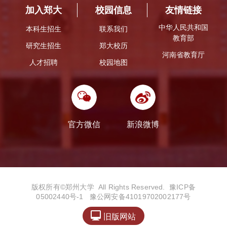
加入郑大
校园信息
友情链接
中华人民共和国
本科生招生
联系我们
教育部
研究生招生
郑大校历
河南省教育厅
人才招聘
校园地图
官方微信
新浪微博
版权所有©️郑州大学 All Rights Reserved.
豫ICP备
05002440号-1
豫公网安备41019702002177号

旧版网站