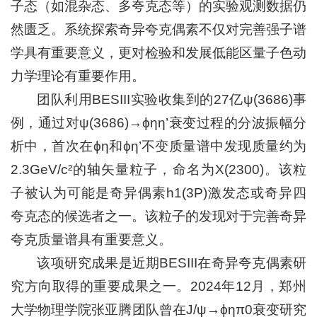
子态（如混杂态、多夸克态等）的实验观测数据仍
然匮乏。系统探索奇异夸克偶素不仅对完善强子谱
学具有重要意义，更对检验和发展低能区量子色动
力学理论有重要作用。
团队利用BESIII实验收集到的27亿ψ(3686)事
例，通过对ψ(3686)→ϕηη’衰变过程的分波振幅分
析中，首次在ϕη和ϕη’不变质量谱中发现质量约为
2.3GeV/c²的轴矢量粒子，命名为X(2300)。该粒
子被认为可能是奇异偶素h1(3P)激发态或奇异四
夸克态的候选者之一。该粒子的发现对于完善奇异
夸克质量谱具有重要意义。
该项研究成果是近期BESIII在奇异夸克偶素研
究方向取得的重要成果之一。2024年12月，郑州
大学物理学院张亚腾团队曾在J/ψ→ϕηπ0衰变研究