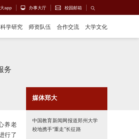
大app
办事大厅
校园邮箱



科学研究
师资队伍
合作交流
大学文化
服务
媒体郑大
中国教育新闻网报道郑州大学
心养老
校地携手“重走”长征路
进行了