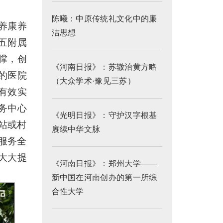
陈曦：中原传统礼文化中的廉
养康养
洁思想
五附属
撑，创
《河南日报》：苏辙治黄方略
的医院
（大众学术·豫见三苏）
有效实
务中心
《光明日报》：守护汉字根基
站或村
赓续中华文脉
养服务全
大大提
《河南日报》：郑州大学——
新中国在河南创办的第一所综
合性大学