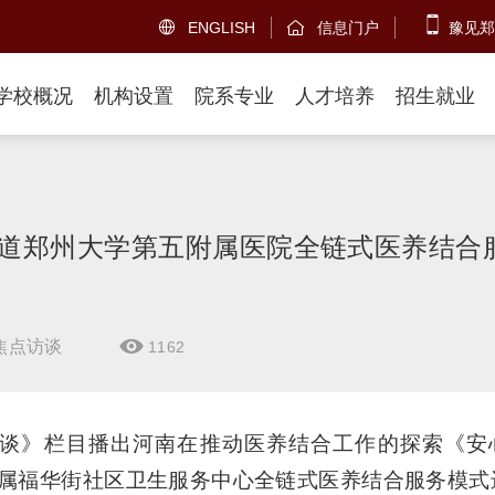
ENGLISH
信息门户
豫见郑


学校概况
机构设置
院系专业
人才培养
招生就业
道郑州大学第五附属医院全链式医养结合
焦点访谈
1162

访谈》栏目播出河南在推动医养结合工作的探索《安
直属福华街社区卫生服务中心全链式医养结合服务模式