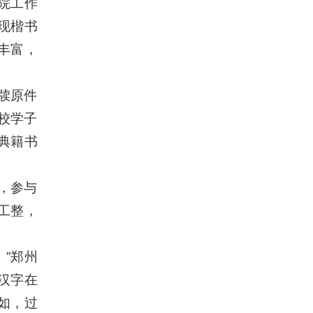
院工作
现楷书
丰富，
牍原件
高校学子
典籍书
，参与
工整，
”郑州
汉字在
如，过