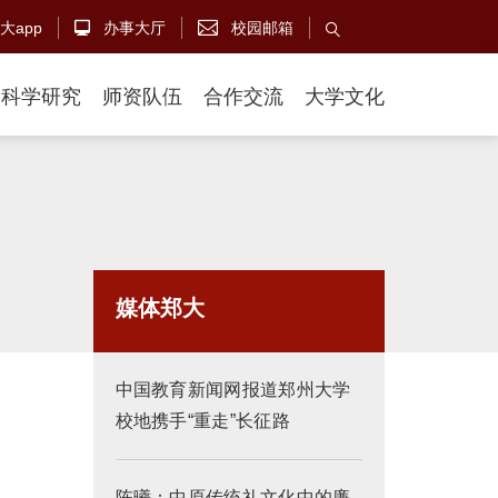
大app
办事大厅
校园邮箱



科学研究
师资队伍
合作交流
大学文化
媒体郑大
中国教育新闻网报道郑州大学
校地携手“重走”长征路
陈曦：中原传统礼文化中的廉