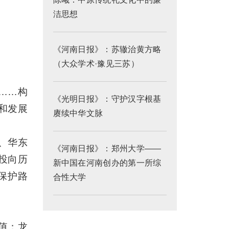
洁思想
《河南日报》：苏辙治黄方略
（大众学术·豫见三苏）
……构
《光明日报》：守护汉字根基
和发展
赓续中华文脉
、华东
《河南日报》：郑州大学——
投向历
新中国在河南创办的第一所综
保护路
合性大学
值；龙