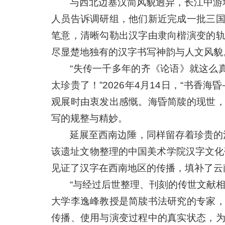
与西北边塞汉简风貌迥异，长江中游
人员告诉调研组，他们新近完成一批三
笔意，清晰勾勒出汉字由隶向楷演变的
尽显楚地独有的汉字书写神韵与人文风貌
“失传一千多年的齐《论语》就这么
太珍贵了！”2026年4月14日，“书香
观展时由衷发出感慨。海昏简牍的现世
写的规整与精妙。
延展至西南边陲，同样留存着珍贵的
该遗址文物整理的中国美术学院汉字文化
见证了汉字在西南地区的传播，填补了云
“与经过后世整理、刊刻的传世文献
大学李逸峰教授是简牍书法研究的专家
传播、使用与演变过程中的真实状态，