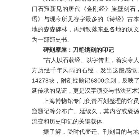
门石窟新见的唐代《金刚经》崖壁刻石
语》与现今所见存字最多的《诗经》古
地的森森碑林，再到散落东亚各地的汉
为一部部史书。
碑刻摩崖：刀笔镌刻的印记
“古人以石载经、以字传世，着实令
方历经千年风雨的石经，发出这般感慨
14278块，附刻经题记6800余则，
延传承的见证，更是汉字演变与书法艺术
上海博物馆专门负责石刻整理的馆员
窟题记等分布广、延续久，其内容或褒
流变和历史印记的关键载体。
据了解，受时代变迁、刊刻目的与地