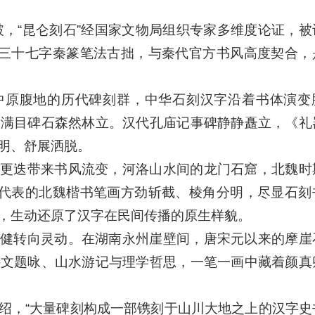
破，“昆仑刻石”经国家文物局组织专家多维度论证，被
上三十七字秦篆笔法古拙，与秦代官方书风高度契合，
中原腹地的历代碑刻群，中华石刻汉字沿着书体演变
，满目碑石森然林立。汉代孔庙记事碑静静矗立，《礼
明、舒展洒脱。
更迭带来书风流变，河洛山水间的龙门石窟，北魏时
为代表的北魏楷书笔画方劲斩截、棱角分明，尽显石刻
，生动还原了汉字在民间传播的原生样貌。
健转向灵动。在湖南永州崖壁间，唐宋元以来的摩崖
诗文题咏、山水游记与理学哲思，一笔一画中藏着颜真
绍，“大量碑刻构成一部镌刻于山川大地之上的汉字史