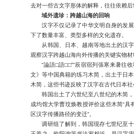
去对一些古文字形体的解释，往往依赖后
域外遗珍：跨越山海的回响
汉字不仅记录了中华文明自身的发展
下了数量丰富、类型多样的文化遗存。
从韩国、日本、越南等地出土的汉字
观察汉字跨越山海向外传播的关键实物材
“論語□語□□”“辰宿宿列張寒来暑往
文》等中国典籍的练习木简，出土于日本
木简，这些书迹反映了汉字在古代日本社
韩国出土了六世纪至八世纪的木简，
成均馆大学曹玟焕教授评价这些木简“具
区汉字传播路径的变迁”。
调研组了解到，韩国现存七世纪至十
王羲之、欧阳询等书法家相近，是汉字