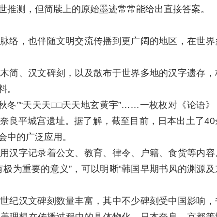
世推测，但简牍上的原始墨迹常常能给出直接答案。
脉络，也伴随文明交流传播到更广阔的地区，在世界
木简、汉文碑刻，以及散布于世界多地的汉字遗存，
料。
收秋冬”“天天天□□天天地玄黄宇”……一枚枚对《论语
奈良平城宫遗址。据了解，截至目前，日本出土了40
会中的广泛应用。
用汉字记录着公文、教育、律令、户籍、食货等内容
有极为重要的意义”，可以明晰“韩国早期书风的渊源及
世纪汉文碑刻数量丰富，其中不少碑刻受中国影响，
审美理想在传播过程中的具体物化。日本奈良、京都等