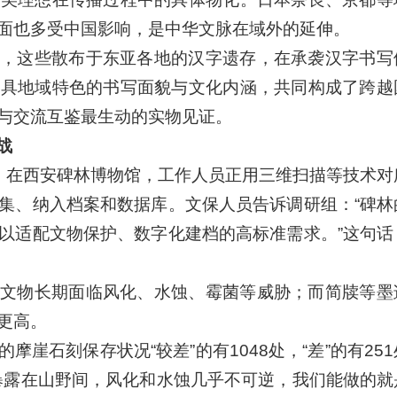
面也多受中国影响，是中华文脉在域外的延伸。
，这些散布于东亚各地的汉字遗存，在承袭汉字书写
各具地域特色的书写面貌与文化内涵，共同构成了跨越
与交流互鉴最生动的实物见证。
战
现。在西安碑林博物馆，工作人员正用三维扫描等技术对
集、纳入档案和数据库。文保人员告诉调研组：“碑林
以适配文物保护、数字化建档的高标准需求。”这句话
文物长期面临风化、水蚀、霉菌等威胁；而简牍等墨
更高。
崖石刻保存状况“较差”的有1048处，“差”的有25
暴露在山野间，风化和水蚀几乎不可逆，我们能做的就