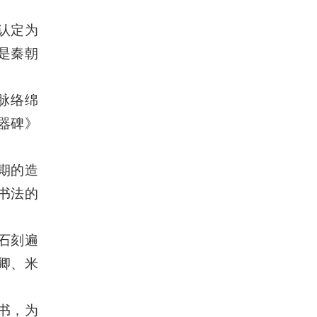
认定为
是秦朝
脉络绵
器碑》
期的造
书法的
石刻遍
卿、米
书，为