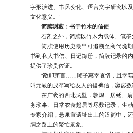
字形演进、书风变化、语言文字研究以
文化意义。”
简牍渊薮：书于竹木的信使
石刻之外，简牍以竹木为载体、笔墨
简牍使用历史最早可追溯至商代晚期
书到私人书信、日记簿册，简牍记录的
提供了珍贵佐证。
“敞叩頭言……願子惠幸哀憐，且幸
叫元敞的戍卒写给友人的借裤信，寥寥数
在广袤的西北戈壁，敦煌、居延、肩
务琐事、日常衣食起居等尽数记录，生
专家介绍，悬泉置遗址出土的汉简中，
绸之路上的繁忙景象。