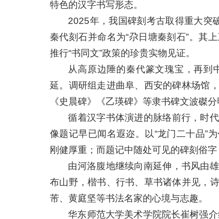
特色的汉字书写形态。
2025年，我国碑刻考古取得重大突
秦代刻石并命名为“尕日塘秦刻石”。其
推行“书同文”政策的珍贵实物见证。
从高原边陲的秦代篆文瑰宝，再到
延。调研组走进曲阜、西安的碑林场馆
《史晨碑》《乙瑛碑》等隶书碑文波磔分
循着汉字书体演进的脉络前行，时代
像题记早已闻名遐迩。以“龙门二十品”
刚健厚重；而题记中随处可见的碑刻俗字
由河洛腹地继续向南延伸，书风由雄
布山野，楷书、行书、草书诸体并见，
芾、黄庭坚等书法名家的心境与志趣。
华东师范大学美术学院院长崔树强介