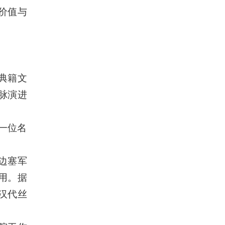
价值与
典籍文
脉演进
一位名
边塞军
用。据
汉代丝