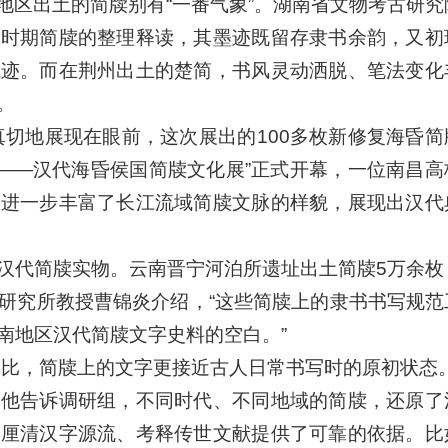
地区出土的简牍别有“一番气象”。湖南省文物考古研究
国时期简牍的整理释读，其墨迹既留存隶书余韵，又初
轨迹。而在荆州出土的楚简，书风灵动洒脱、笔法变化
。
真切地展现在眼前，这次展出的100多枚新修复海昏简
海昏——汉代海昏侯国简牍文化展”正式开幕，一位南昌
，进一步丰富了长江流域简牍文脉的样貌，展现出汉代
汉代简牍实物。云南晋宁河泊所遗址出土简牍5万余枚
研究所教授曹锦炎介绍，“这些简牍上的隶书书写规范
南地区汉代简牍文字史料的空白。”
相比，简牍上的文字更接近古人日常书写时的原初状态。
，他告诉调研组，不同时代、不同地域的简牍，还原了
为厘清汉字源流、考释传世文献提供了可靠的依据。比