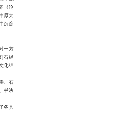
齐《论
中原大
中沉淀
对一方
刻石经
年文化绵
崖、石
、书法
了各具