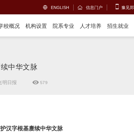
ENGLISH
信息门户
豫见郑


学校概况
机构设置
院系专业
人才培养
招生就业
赓续中华文脉
光明日报
579

守护汉字根基赓续中华文脉