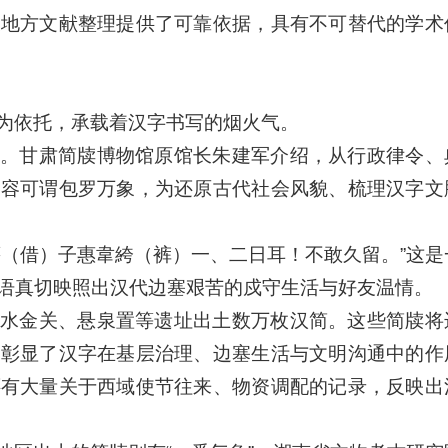
及地方文献整理提供了可靠依据，具有不可替代的学术
为依托，承载着汉字书写的烟火气。
。甘肃简牍博物馆原馆长朱建军介绍，从行政律令、
内容可谓包罗万象，为还原古代社会风貌、梳理汉字文
藉（借）子惠韋絝（裤）一、二日耳！不敢久留。”这是
语真切映照出汉代边塞艰苦的戍守生活与好友温情。
水金关、悬泉置等遗址出土数万枚汉简。这些简牍将
动彰显了汉字在基层治理、边塞生活与文明沟通中的作
还有大量关于西域使节往来、物资调配的记录，反映出