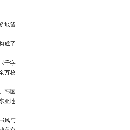
多地留
构成了
》《千字
余万枚
。韩国
东亚地
书风与
地留存