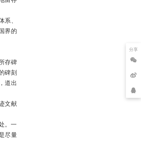
体系、
国界的
分享
所存碑
的碑刻
，道出
迹文献
1处。一
是尽量