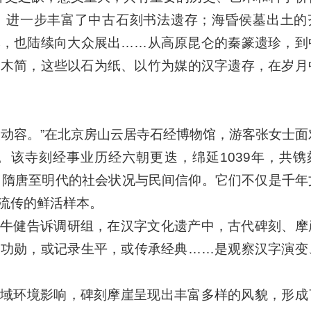
，进一步丰富了中古石刻书法遗存；海昏侯墓出土的
本，也陆续向大众展出……从高原昆仑的秦篆遗珍，到
文木简，这些以石为纸、以竹为媒的汉字遗存，在岁月
人动容。”在北京房山云居寺石经博物馆，游客张女士面
。该寺刻经事业历经六朝更迭，绵延1039年，共镌
反映了隋唐至明代的社会状况与民间信仰。它们不仅是千
流传的鲜活样本。
牛健告诉调研组，在汉字文化遗产中，古代碑刻、摩
扬功勋，或记录生平，或传承经典……是观察汉字演变
域环境影响，碑刻摩崖呈现出丰富多样的风貌，形成