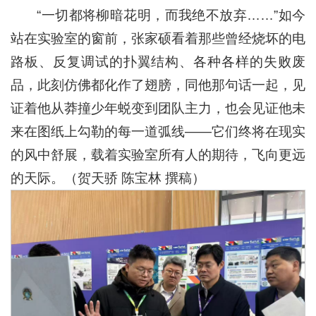
“一切都将柳暗花明，而我绝不放弃……”如今
站在实验室的窗前，张家硕看着那些曾经烧坏的电
路板、反复调试的扑翼结构、各种各样的失败废
品，此刻仿佛都化作了翅膀，同他那句话一起，见
证着他从莽撞少年蜕变到团队主力，也会见证他未
来在图纸上勾勒的每一道弧线——它们终将在现实
的风中舒展，载着实验室所有人的期待，飞向更远
的天际。（贺天骄 陈宝林 撰稿）