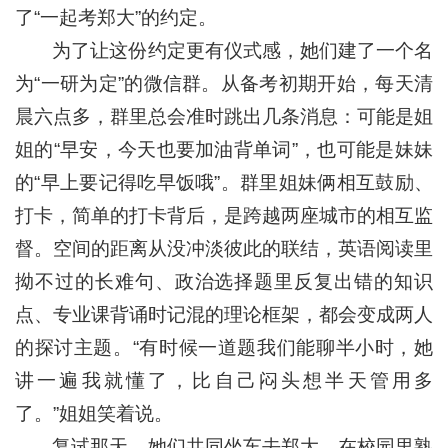
了“一起考郑大”的约定。
为了让这份约定更有仪式感，她们建了一个名
为“一研为定”的微信群。从备考初期开始，每天清
晨六点多，群里总会准时跳出几条消息：可能是姐
姐的“早安，今天也要加油背单词”，也可能是妹妹
的“早上要记得吃早饭哦”。群里姐妹俩相互鼓励、
打卡，简单的打卡背后，是跨越两座城市的相互监
督。空间的距离从没冲淡彼此的联结，英语阅读里
拗不过的长难句、政治选择题里反复出错的知识
点、专业课背诵时记混的理论框架，都会变成两人
的探讨主题。“有时候一道题我们能聊半小时，她
讲一遍我就懂了，比自己闷头想半天管用多
了。”姐姐笑着说。
复试那天，她们共同坐车去郑大。在校园里熟