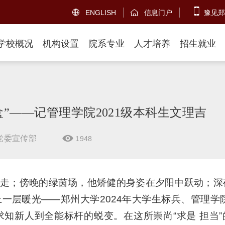
ENGLISH
信息门户
豫见郑


学校概况
机构设置
院系专业
人才培养
招生就业
”——记管理学院2021级本科生文理吉
党委宣传部
1948

走；傍晚的绿茵场，他矫健的身姿在夕阳中跃动；深
层暖光——郑州大学2024年大学生标兵、管理学院2
知新人到全能标杆的蜕变。在这所崇尚“求是 担当”