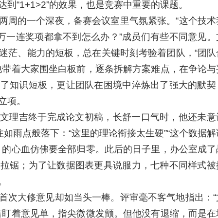
到“1+1>2”的效果，也是竞赛中重要的课题。
两周的一个深夜，备赛会议室里气氛紧张。“这个技术
，万一连奖项都拿不到怎么办？”成员们有些不同意见。
迷茫、能力的短板，总在关键时刻考验着团队，“团队
他带着大家围坐白板前，逐条拆解方案难点，在争论与
足了知识短板，更让团队在困境中淬炼出了强大的默契
立项。
文理吉终于完成论文初稿，长舒一口气时，他还未意
注如雨点般落下：“这里的理论衔接太生硬”“这个数据
月的心血仿佛要全部归零。此后的日子里，办公室成了
复拉锯；为了让数据图表更具说服力，七种不同样式被
。
首次大修意见却如当头一棒。评审毫不客气地指出：“
吉盯着意见单，指尖微微发颤。但他没有退缩，而是在