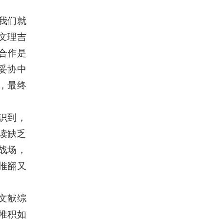
我们就
文理吉
合作是
妥协中
，最终
识到，
解读缺乏
战场，
推翻又
文献综
堆积如