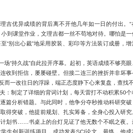
文理吉优异成绩的背后离不开他几年如一日的付出。“
，小到课堂作业，文理吉都一丝不苟地对待。哪怕是一
至“别出心裁”地采用胶装、彩印等方法装订成册，增
一场“持久战”自此拉开序幕。起初，英语成绩不够亮眼
接连收到拒信，屡屡碰壁。但接二连三的挫折并非坏事
反而一改往日的浮躁，端正态度静下心来复盘，查找
夫：制定了详细的背词计划，每天雷打不动积累50个
并逐篇分析错题。与此同时，他争分夺秒推动科研突破
中取得突破，他提前规划、扎实筹备，全身心投入研究
的计划书……书桌上的台灯见证了他无数个不眠之夜。
学生创新训练项目，成功发表SCI论文，最终，他成