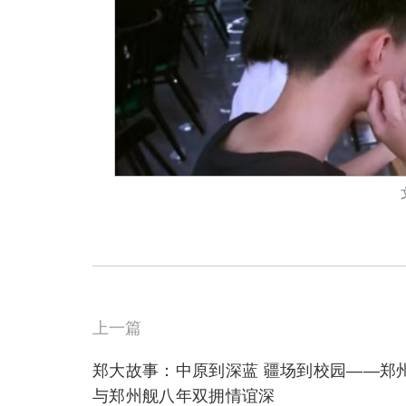
上一篇
郑大故事：中原到深蓝 疆场到校园——郑
与郑州舰八年双拥情谊深