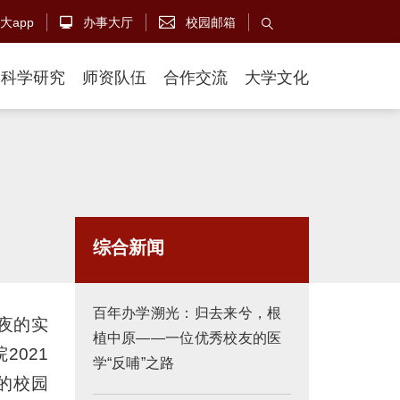
大app
办事大厅
校园邮箱



科学研究
师资队伍
合作交流
大学文化
综合新闻
百年办学溯光：归去来兮，根
夜的实
植中原——一位优秀校友的医
021
学“反哺”之路
的校园