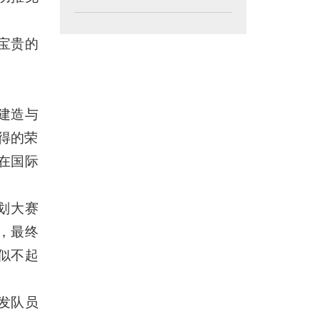
宝贵的
字建造与
得的荣
在国际
划大赛
，最终
似不起
发队员