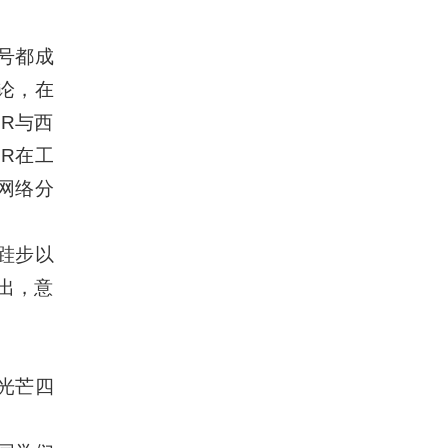
号都成
论，在
R与西
R在工
网络分
跬步以
出，意
光芒四