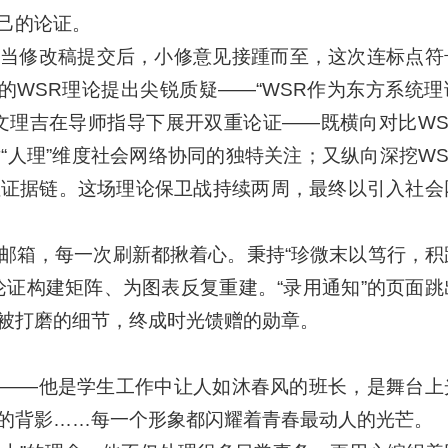
己的论证。
当修改稿提交后，小修意见接踵而至，这次连标点符
的WSR理论提出尖锐质疑——“WSR作为东方系统理
文理吉在导师指导下展开双重论证——既横向对比WS
“人理”维度社会网络协同的独特关注；又纵向深挖WS
性证据链。这场理论保卫战持续两周，最终以引入社会
邮箱，每一次刷新都揪着心。秉持“珍微末以笃行，积
论证构建矩阵、为图表反复重建。“录用通知”的页面跳
被打磨的细节，终成时光馈赠的勋章。
——他是学生工作中让人如沐春风的班长，是舞台上
的背影……每一个形象都闪耀着青春最动人的光芒。