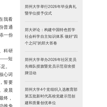
郑州大学举行2026年毕业典礼
暨学位授予仪式
在我看
份普通
郑大评论：构建中国特色哲学
添一份
社会科学自主知识体系 做好“四
个之问”的郑大答卷
、科研
——短
郑州大学举办2026年社区党员
不足。
先锋队授旗暨党员示范宿舍授
牌活动
核心词
，誓要
郑州大学4个党组织入选教育部
。凌晨
第五批新时代高校党建示范创
最终，
建和质量创优单位
功推免