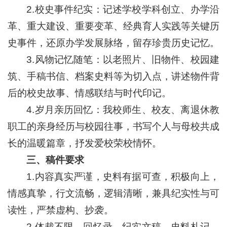
2.校史事件纪实：记述学校学科创立、办学沿
革、重大建设、重要变革、经典育人实践等关键历
史事件，还原办学发展脉络，留存珍贵历史记忆。
3.风物记忆随笔：以老照片、旧物件、校园建
筑、手稿书信、档案史料等为切入点，讲述物件背
后的校史故事、情感联结与时代印记。
4.岁月亲历回忆：我校师生、校友、离退休教
职工的亲身经历与校园往事，书写个人与母校共成
长的温暖篇章，抒发爱校荣校情怀。
三、稿件要求
1.内容真实严谨，史料有据可查，积极向上，
情感真挚，行文流畅，逻辑清晰，兼具纪实性与可
读性，严禁虚构、抄袭。
2.体裁不限，回忆录、纪实文稿、史料札记、