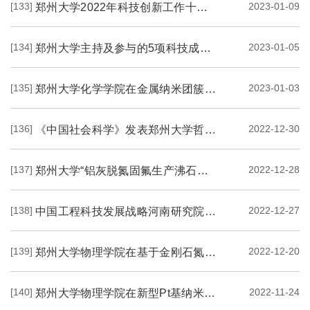
[133]
2023-01-09
郑州大学2022年科技创新工作十大亮点
[134]
2023-01-05
郑州大学主持及参与的5项科技成果荣获2022年度中国有色金属工业协会科学技术奖一等...
[135]
2023-01-03
郑州大学化学学院在金属纳米团簇催化研究方面连续取得积极进展
[136]
2022-12-30
《中国社会科学》发表郑州大学哲学学院尚杰教授理论文章
[137]
2022-12-28
郑州大学“铝灰脱氮固氟生产沸石和氢氧化铝关键技术”举行成果评价会
[138]
2022-12-27
中国工程科技发展战略河南研究院咨询研究项目“新基建铜合金产业高质量发展战略研...
[139]
2022-12-20
郑州大学物理学院在基于金刚石氮空位色心的室温下微波模式冷却和腔量子电动力学效...
[140]
2022-11-24
郑州大学物理学院在新型Pt基纳米催化材料方面取得积极进展