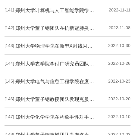
[141]
2022-11-11
郑州大学计算机与人工智能学院徐明亮教授团队在工业软件与工业智能方向取得进展
[142]
2022-11-08
郑州大学董子钢团队在抗新冠肺炎药物研发方面取得重大进展
[143]
2022-10-30
郑州大学物理学院在新型X射线闪烁体屏方面取得积极进展
[144]
2022-10-26
郑州大学农学院李付广研究员团队发现棉花天然产物--棉酚广谱抑制冠状病毒的新功能
[145]
2022-10-23
郑州大学电气与信息工程学院在废旧电池锂资源回收方面取得新进展
[146]
2022-10-20
郑州大学董子钢教授团队发现克服肺癌耐药的小分子化合物
[147]
2022-10-10
郑州大学化学学院在构象手性对手性功能材料可控构筑中的重要作用研究获得积极进展
[148]
2022-10-02
郑州大学董子钢教授团队发布迄今最大规模、最全面的中美人群肿瘤细胞突变图谱比较