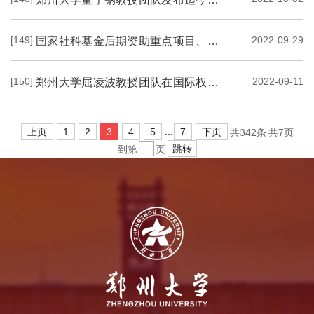
[149]
2022-09-29
国家社科基金后期资助重点项目、郑州大学王子初教授著作《中国音乐考古论纲》出版
[150]
2022-09-11
郑州大学屈凌波教授团队在国际权威期刊上发表综述文章
...
上页
1
2
3
4
5
7
下页
共342条
共7页
跳转
到第
页