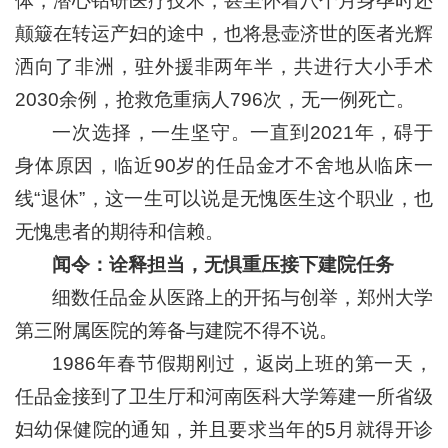
体，潜心钻研医疗技术，甚至怀着八个月身孕时还
颠簸在转运产妇的途中，也将悬壶济世的医者光辉
洒向了非洲，驻外援非两年半，共进行大小手术
2030余例，抢救危重病人796次，无一例死亡。
一次选择，一生坚守。一直到2021年，碍于
身体原因，临近90岁的任品金才不舍地从临床一
线“退休”，这一生可以说是无愧医生这个职业，也
无愧患者的期待和信赖。
闻令：
诠释担当，无惧重压接下建院任务
细数任品金从医路上的开拓与创举，郑州大学
第三附属医院的筹备与建院不得不说。
1986年春节假期刚过，返岗上班的第一天，
任品金接到了卫生厅和河南医科大学筹建一所省级
妇幼保健院的通知，并且要求当年的5月就得开诊