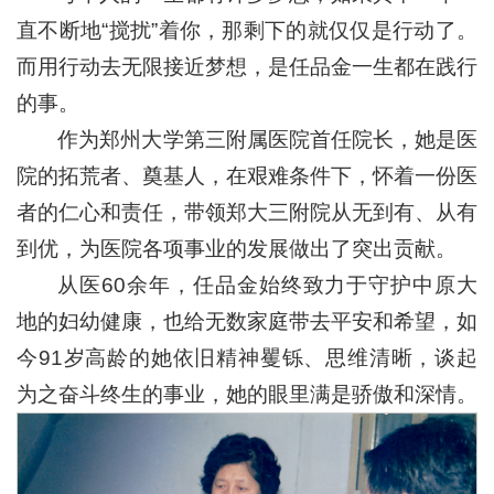
直不断地“搅扰”着你，那剩下的就仅仅是行动了。
而用行动去无限接近梦想，是任品金一生都在践行
的事。
作为郑州大学第三附属医院首任院长，她是医
院的拓荒者、奠基人，在艰难条件下，怀着一份医
者的仁心和责任，带领郑大三附院从无到有、从有
到优，为医院各项事业的发展做出了突出贡献。
从医60余年，任品金始终致力于守护中原大
地的妇幼健康，也给无数家庭带去平安和希望，如
今91岁高龄的她依旧精神矍铄、思维清晰，谈起
为之奋斗终生的事业，她的眼里满是骄傲和深情。