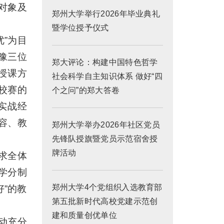
对象及
郑州大学举行2026年毕业典礼
暨学位授予仪式
”为目
豫三位
郑大评论：构建中国特色哲学
授课方
社会科学自主知识体系 做好“四
校赛的
个之问”的郑大答卷
实战经
容、教
郑州大学举办2026年社区党员
先锋队授旗暨党员示范宿舍授
牌活动
求全体
学分制
郑州大学4个党组织入选教育部
”的教
第五批新时代高校党建示范创
建和质量创优单位
动充分