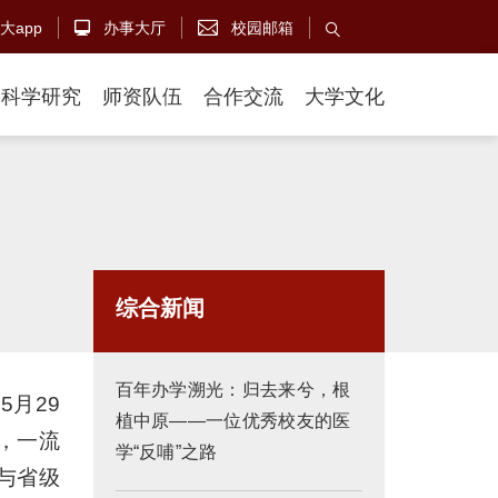
大app
办事大厅
校园邮箱



科学研究
师资队伍
合作交流
大学文化
综合新闻
百年办学溯光：归去来兮，根
月29
植中原——一位优秀校友的医
，一流
学“反哺”之路
与省级