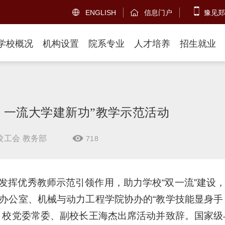
ENGLISH
信息门户
豫见郑


学校概况
机构设置
院系专业
人才培养
招生就业
，一流大学建新功”教学示范活动
校工会 教务部
718

挥优秀教师示范引领作用，助力学校“双一流”建设，5
办公室、机械与动力工程学院协办的“教学技能显身手
。校党委常委、副校长王海杰出席活动并致辞。国家级