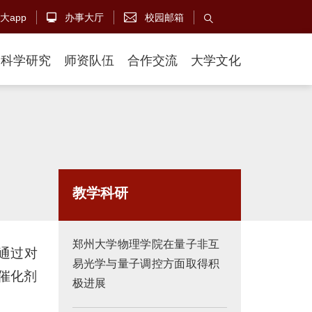
大app
办事大厅
校园邮箱



科学研究
师资队伍
合作交流
大学文化
教学科研
郑州大学物理学院在量子非互
通过对
易光学与量子调控方面取得积
催化剂
极进展