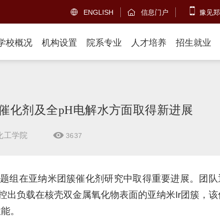
ENGLISH
信息门户
豫见郑


学校概况
机构设置
院系专业
人才培养
招生就业
催化剂及全pH电解水方面取得新进展
化工学院
3637

题组在亚纳米团簇催化剂研究中取得重要进展。团队
控出负载在核壳双金属氧化物表面的亚纳米Ir团簇，该
性能。