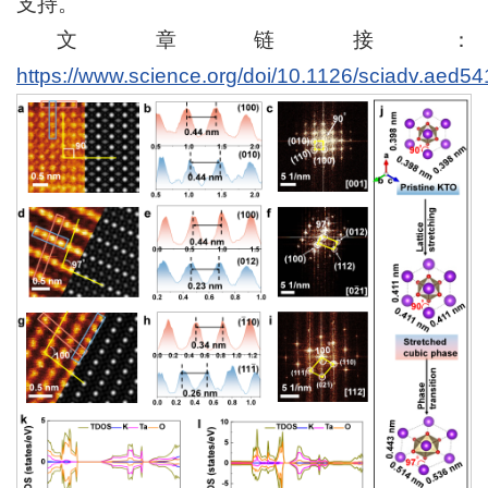
支持。
文章链接：
https://www.science.org/doi/10.1126/sciadv.aed54