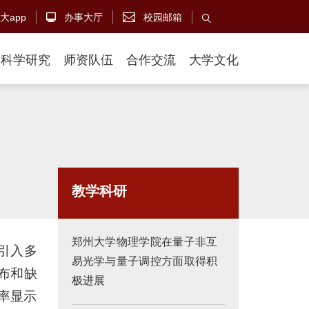
大app
办事大厅
校园邮箱



科学研究
师资队伍
合作交流
大学文化
教学科研
郑州大学物理学院在量子非互
引入多
易光学与量子调控方面取得积
分布和缺
极进展
率显示