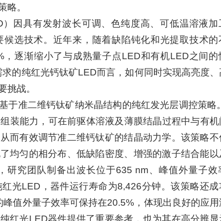
策略。
D）因具有发射波长可调、色纯度高、可低温溶液加
要候选技术。近年来，随着缺陷钝化和光提取技术的
%，逐渐缩小了与成熟量子点LED和有机LED之间的
准需求的纯红光钙钛矿LED而言，如何同时实现高亮度
要挑战。
基于准二维钙钛矿纳米晶结构的纯红发光层调控策略。C
子组装能力，可在前驱体溶液及薄膜结晶过程中与有机
，从而有效调节准二维钙钛矿的结晶动力学。该策略不
现了均匀的相分布、低缺陷密度、增强的激子结合能以
研究团队制备出波长位于635 nm、峰值外量子效
m⁻²的纯红光LED，器件运行寿命为8,426分钟。该策略还
器件的峰值外量子效率可保持在20.5%，体现出良好的应
纯红光LED器件提供了重要参考，也为其在高分辨显