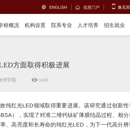
ENGLISH
信息门户
豫见郑


学校概况
机构设置
院系专业
人才培养
招生就业
LED方面取得积极进展
物理学院
1658

效纯红光LED领域取得重要进展。该研究通过创新性
3-BSA），实现了对准二维钙钛矿薄膜结晶过程、相
率、高亮度和长寿命的纯红光LED，为下一代高分辨