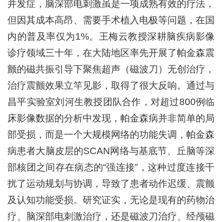
并发症，脑深部电刺激虽是一项成熟有效的疗法，
但因其成本高昂、需要手术植入电极等问题，在国
内的普及率仅为1%。王梅云教授深耕脑疾病影像
诊疗领域三十年，在大陆地区率先开展了帕金森震
颤的磁共振引导下聚焦超声（磁波刀）无创治疗，
治疗震颤效果立竿见影，取得了很大反响。通过与
昌平实验室刘河生教授团队合作，对超过800例临
床影像数据的分析中发现，帕金森病并非简单的局
部受损，而是一个大规模网络的功能失调，帕金森
病患者大脑皮层的SCAN网络与基底节、丘脑等深
部核团之间存在病态的“强连接”，这种过度连接干
扰了运动规划与协调，导致了患者动作迟缓、震颤
及认知功能受损。研究证实，无论是现有的药物治
疗、脑深部电刺激治疗，还是磁波刀治疗、经颅磁