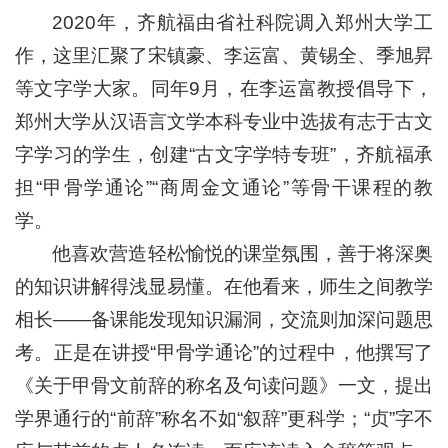
2020年，齐航福由省社科院调入郑州大学工
作，这里汇聚了宋镇豪、李运富、黄锡全、季旭昇
等文字学大家。同年9月，在李运富教授倡导下，
郑州大学从汉语言文学本科专业中选拔有志于古文
字学习的学生，创建“古文字学特专班”，齐航福承
担“甲骨学通论”“商周金文通论”等骨干课程的教
学。
他喜欢营造轻松愉悦的课堂氛围，善于将深奥
的知识讲解得浅显易懂。在他看来，师生之间教学
相长——备课能发现知识漏洞，交流则加深问题思
考。正是在讲授“甲骨学通论”的过程中，他撰写了
《关于甲骨文前辞的称名及句读问题》一文，提出
学界通行的“前辞”称名不如“叙辞”更科学；“贞”字不