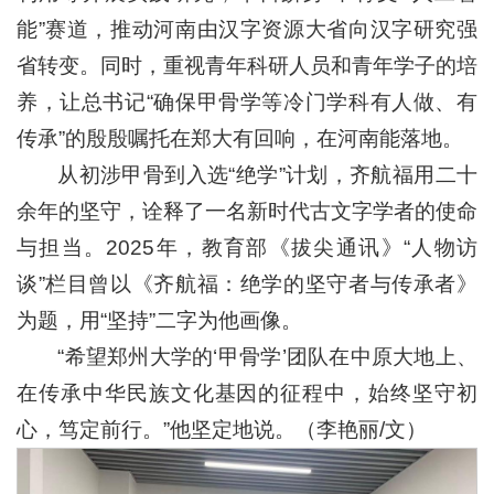
能”赛道，推动河南由汉字资源大省向汉字研究强
省转变。同时，重视青年科研人员和青年学子的培
养，让总书记“确保甲骨学等冷门学科有人做、有
传承”的殷殷嘱托在郑大有回响，在河南能落地。
从初涉甲骨到入选“绝学”计划，齐航福用二十
余年的坚守，诠释了一名新时代古文字学者的使命
与担当。2025年，教育部《拔尖通讯》“人物访
谈”栏目曾以《齐航福：绝学的坚守者与传承者》
为题，用“坚持”二字为他画像。
“希望郑州大学的‘甲骨学’团队在中原大地上、
在传承中华民族文化基因的征程中，始终坚守初
心，笃定前行。”他坚定地说。（李艳丽/文）