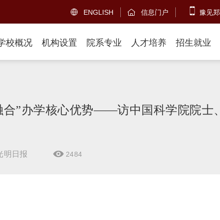
ENGLISH
信息门户
豫见郑


学校概况
机构设置
院系专业
人才培养
招生就业
融合”办学核心优势——访中国科学院院士
光明日报
2484
