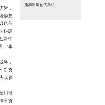
建和质量创优单位
优势，
速修复
绿色催
学科建
创新中
。”李
战略，
不断夯
头或参
应用研
作出贡