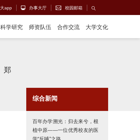
大app
办事大厅
校园邮箱



科学研究
师资队伍
合作交流
大学文化
、郑
综合新闻
百年办学溯光：归去来兮，根
植中原——一位优秀校友的医
学“反哺”之路