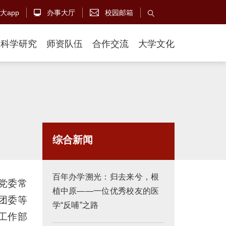
大app
办事大厅
校园邮箱



科学研究
师资队伍
合作交流
大学文化
综合新闻
百年办学溯光：归去来兮，根
校党委常
植中原——一位优秀校友的医
团委等
学“反哺”之路
工作部