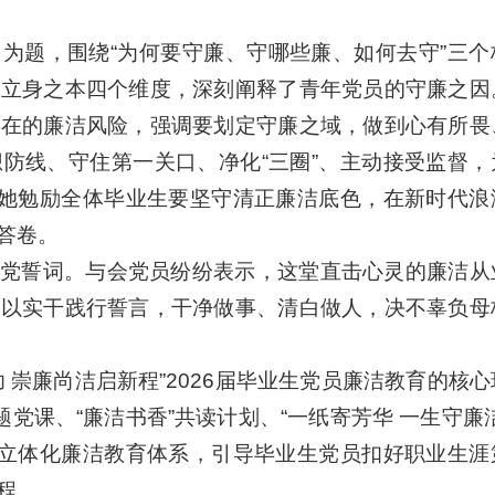
为题，围绕“为何要守廉、守哪些廉、如何去守”三个
、立身之本四个维度，深刻阐释了青年党员的守廉之因
存在的廉洁风险，强调要划定守廉之域，做到心有所畏
防线、守住第一关口、净化“三圈”、主动接受监督，
，她勉励全体毕业生要坚守清正廉洁底色，在新时代浪
答卷。
党誓词。与会党员纷纷表示，这堂直击心灵的廉洁从
，以实干践行誓言，干净做事、清白做人，决不辜负母
 崇廉尚洁启新程”2026届毕业生党员廉洁教育的核
党课、“廉洁书香”共读计划、“一纸寄芳华 一生守廉
、立体化廉洁教育体系，引导毕业生党员扣好职业生涯
程。