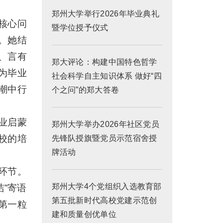
郑州大学举行2026年毕业典礼
核心问
暨学位授予仪式
。她结
、言有
郑大评论：构建中国特色哲学
为毕业
社会科学自主知识体系 做好“四
潮中行
个之问”的郑大答卷
业启蒙
郑州大学举办2026年社区党员
校的培
先锋队授旗暨党员示范宿舍授
牌活动
心环节。
郑州大学4个党组织入选教育部
洁”寄语
第五批新时代高校党建示范创
第一粒
建和质量创优单位