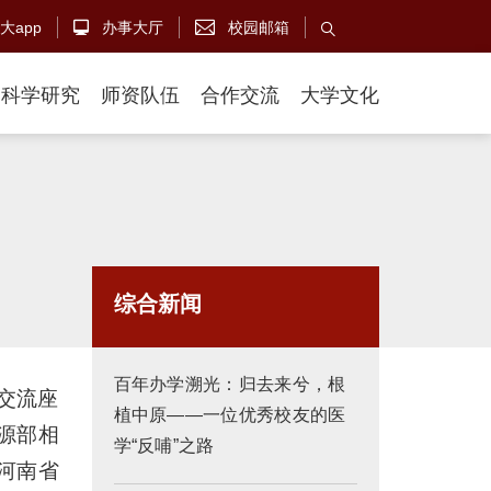
大app
办事大厅
校园邮箱



科学研究
师资队伍
合作交流
大学文化
综合新闻
百年办学溯光：归去来兮，根
交流座
植中原——一位优秀校友的医
源部相
学“反哺”之路
河南省