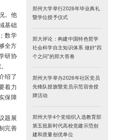
郑州大学举行2026年毕业典礼
况。他
暨学位授予仪式
域基础
；数学
郑大评论：构建中国特色哲学
能够全方
社会科学自主知识体系 做好“四
学研协
个之问”的郑大答卷
献。
介绍了
郑州大学举办2026年社区党员
要着力
先锋队授旗暨党员示范宿舍授
牌活动
实保障
郑州大学4个党组织入选教育部
议题展
第五批新时代高校党建示范创
制完善
建和质量创优单位